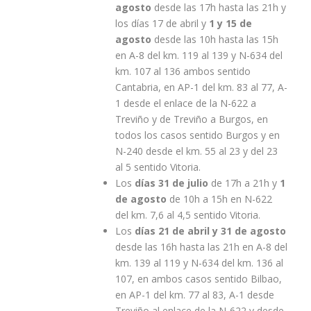
agosto
desde las 17h hasta las 21h y
los días 17 de abril y
1 y 15 de
agosto
desde las 10h hasta las 15h
en A-8 del km. 119 al 139 y N-634 del
km. 107 al 136 ambos sentido
Cantabria, en AP-1 del km. 83 al 77, A-
1 desde el enlace de la N-622 a
Treviño y de Treviño a Burgos, en
todos los casos sentido Burgos y en
N-240 desde el km. 55 al 23 y del 23
al 5 sentido Vitoria.
Los
días 31 de julio
de 17h a 21h y
1
de agosto
de 10h a 15h en N-622
del km. 7,6 al 4,5 sentido Vitoria.
Los
días 21 de abril y 31 de agosto
desde las 16h hasta las 21h en A-8 del
km. 139 al 119 y N-634 del km. 136 al
107, en ambos casos sentido Bilbao,
en AP-1 del km. 77 al 83, A-1 desde
Treviño al enlace de la N-622 y desde