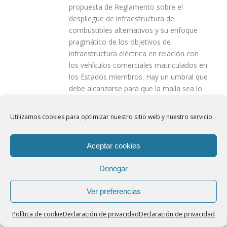
propuesta de Reglamento sobre el
despliegue de infraestructura de
combustibles alternativos y su enfoque
pragmático de los objetivos de
infraestructura eléctrica en relación con
los vehículos comerciales matriculados en
los Estados miembros. Hay un umbral que
debe alcanzarse para que la malla sea lo
suficientemente densa como para
satisfacer las expectativas, las
Utilizamos cookies para optimizar nuestro sitio web y nuestro servicio.
necesidades y la inversión de las
empresas. También es positiva la
Aceptar cookies
referencia a la presencia de puntos de
recarga para camiones en las áreas de
Denegar
estacionamiento.
Ver preferencias
La UETR apoya la combinación de energía
y la neutralidad tecnológica que deben
Política de cookie
Declaración de privacidad
Declaración de privacidad
garantizarse teniendo en cuenta tanto a
los usuarios como a los flujos. Un mayor