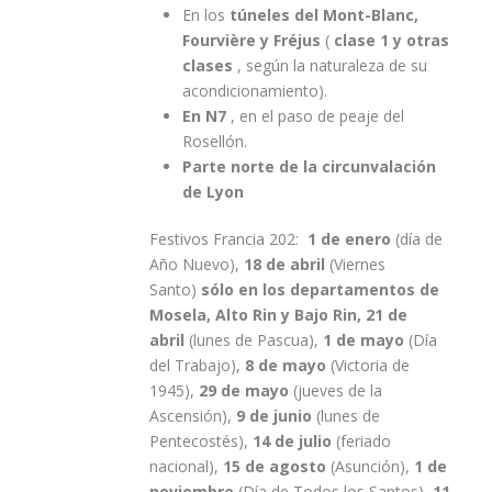
En los
túneles del Mont-Blanc,
Fourvière y Fréjus
(
clase 1 y otras
clases
, según la naturaleza de su
acondicionamiento).
En N7
, en el paso de peaje del
Rosellón.
Parte norte de la circunvalación
de Lyon
Festivos Francia 202:
1 de enero
(día de
Año Nuevo),
18 de abril
(Viernes
Santo)
sólo en los departamentos de
Mosela, Alto Rin y Bajo Rin, 21 de
abril
(lunes de Pascua),
1 de mayo
(Día
del Trabajo),
8 de mayo
(Victoria de
1945),
29 de mayo
(jueves de la
Ascensión),
9 de junio
(lunes de
Pentecostés),
14 de julio
(feriado
nacional),
15 de agosto
(Asunción),
1 de
noviembre
(Día de Todos los Santos),
11