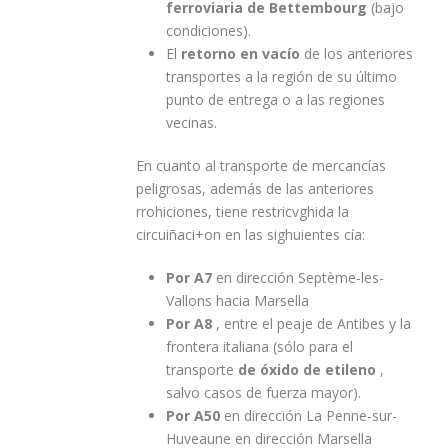
ferroviaria de Bettembourg
(bajo
condiciones).
El
retorno en vacío
de los anteriores
transportes a la región de su último
punto de entrega o a las regiones
vecinas.
En cuanto al transporte de mercancías
peligrosas, además de las anteriores
rrohiciones, tiene restricvghida la
circuiñaci+on en las sighuientes cía:
Por A7
en dirección Septème-les-
Vallons hacia Marsella
Por A8
, entre el peaje de Antibes y la
frontera italiana (sólo para el
transporte
de óxido de etileno
,
salvo casos de fuerza mayor).
Por A50
en dirección La Penne-sur-
Huveaune en dirección Marsella