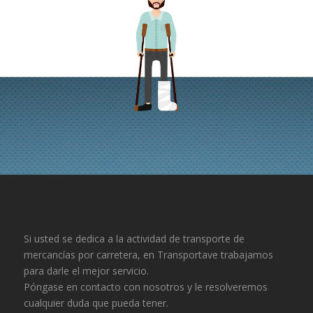
Si usted se dedica a la actividad de transporte de
mercancías por carretera, en Transportave trabajamos
para darle el mejor servicio.
Póngase en contacto con nosotros y le resolveremos
cualquier duda que pueda tener.