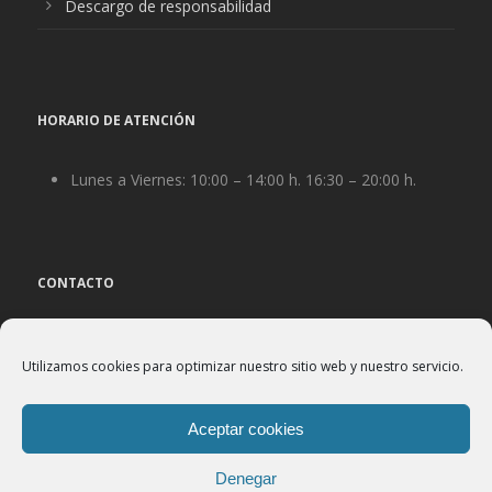
Descargo de responsabilidad
HORARIO DE ATENCIÓN
Lunes a Viernes: 10:00 – 14:00 h. 16:30 – 20:00 h.
CONTACTO
Teléfono: +34 96 754 34 51
Utilizamos cookies para optimizar nuestro sitio web y nuestro servicio.
Email : josemanuel@transportave.org
Dirección: c/ Escritora Carmen Martín Gaite nº 2B,
Aceptar cookies
Bajo
Denegar